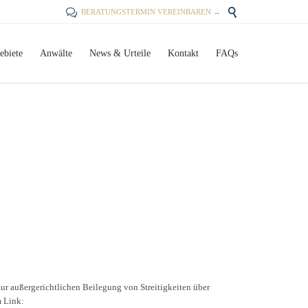


BERATUNGSTERMIN VEREINBAREN →
Skip
ebiete
Anwälte
News & Urteile
Kontakt
FAQs
to
content
zur außergerichtlichen Beilegung von Streitigkeiten über
m Link: