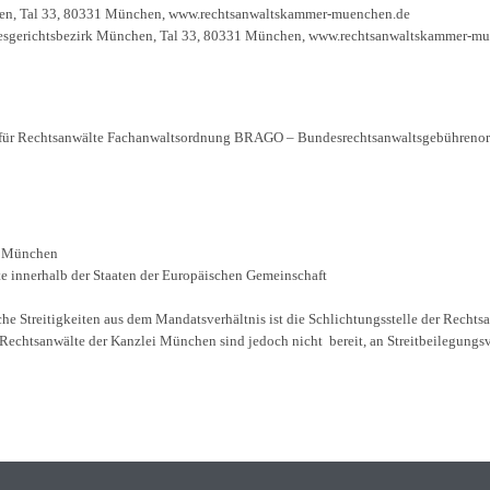
hen, Tal 33, 80331 München, www.rechtsanwaltskammer-muenchen.de
esgerichtsbezirk München, Tal 33, 80331 München, www.rechtsanwaltskammer-m
ür Rechtsanwälte Fachanwaltsordnung BRAGO – Bundesrechtsanwaltsgebührenord
8 München
te innerhalb der Staaten der Europäischen Gemeinschaft
che Streitigkeiten aus dem Mandatsverhältnis ist die Schlichtungsstelle der Recht
tsanwälte der Kanzlei München sind jedoch nicht bereit, an Streitbeilegungsver