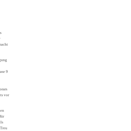
s
r
macht
igung
ase 9
orars
ts vor
ten
für
lls
 Treu