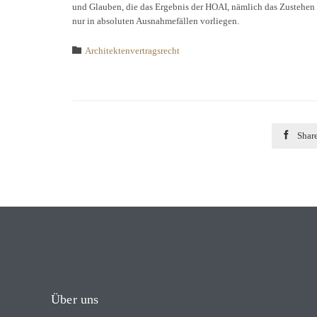
und Glauben, die das Ergebnis der HOAI, nämlich das Zustehen 
nur in absoluten Ausnahmefällen vorliegen.
Category

Architektenvertragsrecht

Shar
Über uns