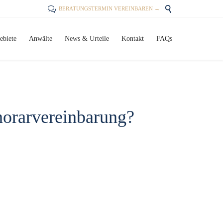


BERATUNGSTERMIN VEREINBAREN →
Skip
ebiete
Anwälte
News & Urteile
Kontakt
FAQs
to
content
orarvereinbarung?