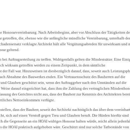
he Honorarvereinbarung. Nach Arbeitsbeginn, aber vor Abschluss der Tätigkeiten de
r getroffen, die, ebenso wie die anfängliche mündliche Vereinbarung, unterhalb de
chadensersatz verklagte Architekt hält alle Vergütungsabreden für unwirksam und 
rar geltend.
bei Auftragserteilung zu treffen. Widrigenfalls gelten die Mindestsätze. Eine Ein
lich wirksam getroffen werden zu einem Zeitpunkt, in dem sämtliche
t der Fall war. Hinzuweisen ist diesbezüglich darauf, dass, soweit auch Leistungsph
re nach Abnahme des Bauwerkes enden. Ein Vertrauensschutz des Bauherren auf die
und Glauben geschützt sein, wenn der Auftraggeber nach den Umständen auf die
r Weise darauf eingerichtet hat, dass ihm die Zahlung des vertraglichen Mindesthon
ssung des Gerichtes nicht aus, dass der Bauherr zur Kenntnis des Architekten berei
nittliches Nettoeinkommen verfügte.
ustellen, dass der Bauherr, soweit der Architekt nachträglich das über dem vereinbar
t, sich auf einen Verstoß gegen Treu und Glauben beruft. Die Hürden hierfür sind 
ch die Gegenseite an ein HOAI widriges Honorar halten würde, reicht allein jedenfa
ls die HOAI praktisch aufgehoben wäre. Geschützt sind nur solche Tatbestände von