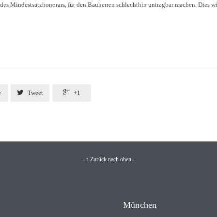
des Mindestsatzhonorars, für den Bauherren schlechthin untragbar machen. Dies w


e
Tweet
+1
– ↑ Zurück nach oben –
München