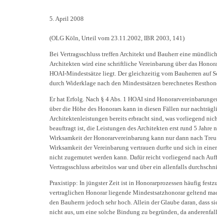
5. April 2008
(OLG Köln, Urteil vom 23.11.2002, IBR 2003, 141)
Bei Vertragsschluss treffen Architekt und Bauherr eine mündlic
Architekten wird eine schriftliche Vereinbarung über das Honora
HOAI-Mindestsätze liegt. Der gleichzeitig vom Bauherren auf S
durch Widerklage nach den Mindestsätzen berechnetes Resthono
Er hat Erfolg. Nach § 4 Abs. 1 HOAI sind Honorarvereinbarungen 
über die Höhe des Honorars kann in diesen Fällen nur nachträg
Architektenleistungen bereits erbracht sind, was vorliegend nich
beauftragt ist, die Leistungen des Architekten erst rund 5 Jah
Wirksamkeit der Honorarvereinbarung kann nur dann nach Treu 
Wirksamkeit der Vereinbarung vertrauen durfte und sich in eine
nicht zugemutet werden kann. Dafür reicht vorliegend nach Auffa
Vertragsschluss arbeitslos war und über ein allenfalls durchsch
Praxistipp: In jüngster Zeit ist in Honorarprozessen häufig festz
vertraglichen Honorar liegende Mindestsatzhonorar geltend mach
den Bauherrn jedoch sehr hoch. Allein der Glaube daran, dass si
nicht aus, um eine solche Bindung zu begründen, da anderenfal