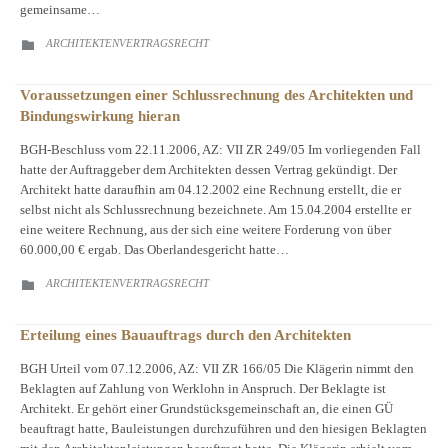
gemeinsame…
CATEGORY
ARCHITEKTENVERTRAGSRECHT

Voraussetzungen einer Schlussrechnung des Architekten und
Bindungswirkung hieran
BGH-Beschluss vom 22.11.2006, AZ: VII ZR 249/05 Im vorliegenden Fall
hatte der Auftraggeber dem Architekten dessen Vertrag gekündigt. Der
Architekt hatte daraufhin am 04.12.2002 eine Rechnung erstellt, die er
selbst nicht als Schlussrechnung bezeichnete. Am 15.04.2004 erstellte er
eine weitere Rechnung, aus der sich eine weitere Forderung von über
60.000,00 € ergab. Das Oberlandesgericht hatte…
CATEGORY
ARCHITEKTENVERTRAGSRECHT

Erteilung eines Bauauftrags durch den Architekten
BGH Urteil vom 07.12.2006, AZ: VII ZR 166/05 Die Klägerin nimmt den
Beklagten auf Zahlung von Werklohn in Anspruch. Der Beklagte ist
Architekt. Er gehört einer Grundstücksgemeinschaft an, die einen GÜ
beauftragt hatte, Bauleistungen durchzuführen und den hiesigen Beklagten