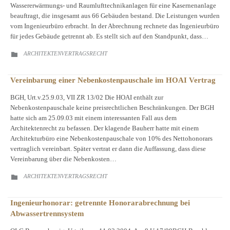
Wassererwärmungs- und Raumlufttechnikanlagen für eine Kasernenanlage
beauftragt, die insgesamt aus 66 Gebäuden bestand. Die Leistungen wurden
vom Ingenieurbüro erbracht. In der Abrechnung rechnete das Ingenieurbüro
für jedes Gebäude getrennt ab. Es stellt sich auf den Standpunkt, dass…
CATEGORY
ARCHITEKTENVERTRAGSRECHT

Vereinbarung einer Nebenkostenpauschale im HOAI Vertrag
BGH, Urt.v.25.9.03, VII ZR 13/02 Die HOAI enthält zur
Nebenkostenpauschale keine preisrechtlichen Beschränkungen. Der BGH
hatte sich am 25.09.03 mit einem interessanten Fall aus dem
Architektenrecht zu befassen. Der klagende Bauherr hatte mit einem
Architekturbüro eine Nebenkostenpauschale von 10% des Nettohonorars
vertraglich vereinbart. Später vertrat er dann die Auffassung, dass diese
Vereinbarung über die Nebenkosten…
CATEGORY
ARCHITEKTENVERTRAGSRECHT

Ingenieurhonorar: getrennte Honorarabrechnung bei
Abwassertrennsystem