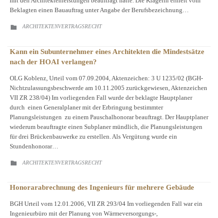
mit den Architektenleistungen beauftragt hatte. Die Klägerin erhielt vom
Beklagten einen Bauauftrag unter Angabe der Berufsbezeichnung…
CATEGORY
ARCHITEKTENVERTRAGSRECHT

Kann ein Subunternehmer eines Architekten die Mindestsätze
nach der HOAI verlangen?
OLG Koblenz, Urteil vom 07.09.2004, Aktenzeichen: 3 U 1235/02 (BGH-
Nichtzulassungsbeschwerde am 10.11.2005 zurückgewiesen, Aktenzeichen
VII ZR 238/04) Im vorliegenden Fall wurde der beklagte Hauptplaner
durch einen Generalplaner mit der Erbringung bestimmter
Planungsleistungen zu einem Pauschalhonorar beauftragt. Der Hauptplaner
wiederum beauftragte einen Subplaner mündlich, die Planungsleistungen
für drei Brückenbauwerke zu erstellen. Als Vergütung wurde ein
Stundenhonorar…
CATEGORY
ARCHITEKTENVERTRAGSRECHT

Honorarabrechnung des Ingenieurs für mehrere Gebäude
BGH Urteil vom 12.01.2006, VII ZR 293/04 Im vorliegenden Fall war ein
Ingenieurbüro mit der Planung von Wärmeversorgungs-,