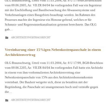
OLG Braunschweig, Urteil vom 11.03.2004, Az: 8 U 17/99BGH-Beschluss
vom 09.06.2005, Az: VII ZR 84/04 Im vorliegenden Fall war ein Ingenieur
mit der Erschließung und Bauüberwachung der Abwassersysteme und
Verkehrsanlagen eines Baugebiets beauftragt worden. Im Rahmen des
Prozesses machte der Ingenieur ein Honorar geltend, welches er für
Schmutz- und Regenwasserkanalisation getrennt berechnete. Das OLG
gab…
CATEGORY
ARCHITEKTENVERTRAGSRECHT

Vereinbarung einer 15%igen Nebenkostenpauschale in einem
Architektenvertrag
OLG Braunschweig, Urteil vom 11.03.2004, Az: 8 U 17/99, BGH-Beschluss
vom 09.06.2205, Az: VII ZR 84/04 Im vorliegenden Fall hatte ein Architekt
in einem von ihm vorformulierten Architektenvertrag eine
Nebenkostenpauschale von 15% aus den Architektenhonorarkosten
vereinbart. Der Bauherr weigerte sich, diese zu bezahlen mit der
Begründung, die Pauschale sei unangemessen hoch und verstoße gegen
die…
CATEGORY
ARCHITEKTENVERTRAGSRECHT
