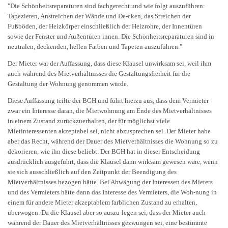
"Die Schönheitsreparaturen sind fachgerecht und wie folgt auszuführen:
Tapezieren, Anstreichen der Wände und De-cken, das Streichen der
Fußböden, der Heizkörper einschließlich der Heizrohre, der Innentüren
sowie der Fenster und Außentüren innen. Die Schönheitsreparaturen sind in
neutralen, deckenden, hellen Farben und Tapeten auszuführen."
Der Mieter war der Auffassung, dass diese Klausel unwirksam sei, weil ihm
auch während des Mietverhältnisses die Gestaltungsfreiheit für die
Gestaltung der Wohnung genommen würde.
Diese Auffassung teilte der BGH und führt hierzu aus, dass dem Vermieter
zwar ein Interesse daran, die Mietwohnung am Ende des Mietverhältnisses
in einem Zustand zurückzuerhalten, der für möglichst viele
Mietinteressenten akzeptabel sei, nicht abzusprechen sei. Der Mieter habe
aber das Recht, während der Dauer des Mietverhältnisses die Wohnung so zu
dekorieren, wie ihn diese beliebt. Der BGH hat in dieser Entscheidung
ausdrücklich ausgeführt, dass die Klausel dann wirksam gewesen wäre, wenn
sie sich ausschließlich auf den Zeitpunkt der Beendigung des
Mietverhältnisses bezogen hätte. Bei Abwägung der Interessen des Mieters
und des Vermieters hätte dann das Interesse des Vermieters, die Woh-nung in
einem für andere Mieter akzeptablem farblichen Zustand zu erhalten,
überwogen. Da die Klausel aber so auszu-legen sei, dass der Mieter auch
während der Dauer des Mietverhältnisses gezwungen sei, eine bestimmte