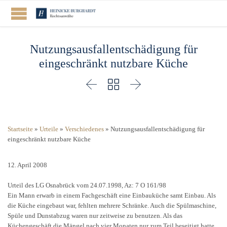
Nutzungsausfallentschädigung für
eingeschränkt nutzbare Küche



Startseite
»
Urteile
»
Verschiedenes
»
Nutzungsausfallentschädigung für
eingeschränkt nutzbare Küche
12. April 2008
Urteil des LG Osnabrück vom 24.07.1998, Az: 7 O 161/98
Ein Mann erwarb in einem Fachgeschäft eine Einbauküche samt Einbau. Als
die Küche eingebaut war, fehlten mehrere Schränke. Auch die Spülmaschine,
Spüle und Dunstabzug waren nur zeitweise zu benutzen. Als das
Küchengeschäft die Mängel nach vier Monaten nur zum Teil beseitigt hatte,