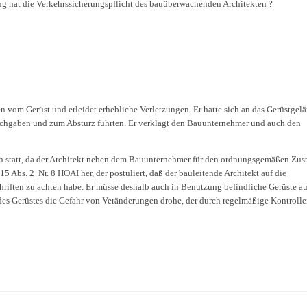
 hat die Verkehrssicherungspflicht des bauüberwachenden Architekten ?
 vom Gerüst und erleidet erhebliche Verletzungen. Er hatte sich an das Gerüstgel
nachgaben und zum Absturz führten. Er verklagt den Bauunternehmer und auch den
h statt, da der Architekt neben dem Bauunternehmer für den ordnungsgemäßen Zus
 15 Abs. 2 Nr. 8 HOAI her, der postuliert, daß der bauleitende Architekt auf die
riften zu achten habe. Er müsse deshalb auch in Benutzung befindliche Gerüste au
t des Gerüstes die Gefahr von Veränderungen drohe, der durch regelmäßige Kontroll