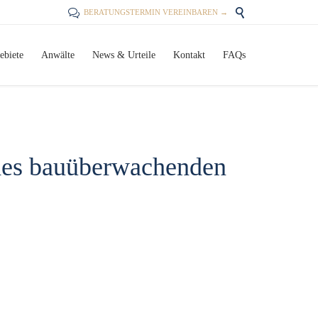


BERATUNGSTERMIN VEREINBAREN →
Skip
ebiete
Anwälte
News & Urteile
Kontakt
FAQs
to
content
 des bauüberwachenden