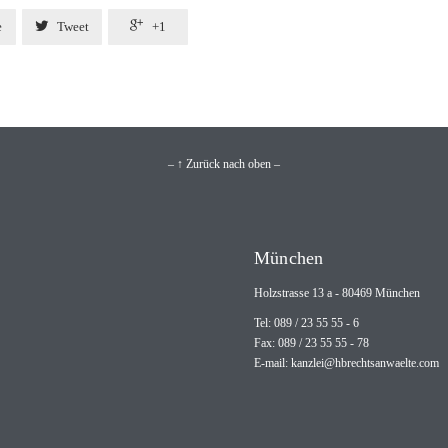


e
Tweet
+1
– ↑ Zurück nach oben –
München
Holzstrasse 13 a - 80469 München
Tel: 089 / 23 55 55 - 6
Fax: 089 / 23 55 55 - 78
E-mail:
kanzlei@hbrechtsanwaelte.com