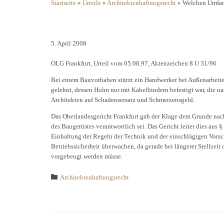
Startseite
»
Urteile
»
Architektenhaftungsrecht
»
Welchen Umfang
5. April 2008
OLG Frankfurt, Urteil vom 05.08.97, Aktenzeichen 8 U 31/96
Bei einem Bauvorhaben stürzt ein Handwerker bei Außenarbeiten
gelehnt, dessen Holm nur mit Kabelbindern befestigt war, die 
Architekten auf Schadensersatz und Schmerzensgeld.
Das Oberlandesgericht Frankfurt gab der Klage dem Grunde nac
des Baugerüstes verantwortlich sei. Das Gericht leitet dies aus §
Einhaltung der Regeln der Technik und der einschlägigen Vorsch
Betriebssicherheit überwachen, da gerade bei längerer Stellzei
vorgebeugt werden müsse.
Category

Architektenhaftungsrecht