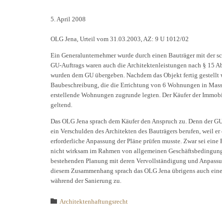
5. April 2008
OLG Jena, Urteil vom 31.03.2003, AZ: 9 U 1012/02
Ein Generalunternehmer wurde durch einen Bauträger mit der sc
GU-Auftrags waren auch die Architektenleistungen nach § 15 Ab
wurden dem GU übergeben. Nachdem das Objekt fertig gestellt 
Baubeschreibung, die die Errichtung von 6 Wohnungen in Mass
erstellende Wohnungen zugrunde legten. Der Käufer der Immobi
geltend.
Das OLG Jena sprach dem Käufer den Anspruch zu. Denn der GU 
ein Verschulden des Architekten des Bauträgers berufen, weil e
erforderliche Anpassung der Pläne prüfen musste. Zwar sei eine F
nicht wirksam im Rahmen von allgemeinen Geschäftsbedingungen
bestehenden Planung mit deren Vervollständigung und Anpassun
diesem Zusammenhang sprach das OLG Jena übrigens auch einen 
während der Sanierung zu.
Category

Architektenhaftungsrecht