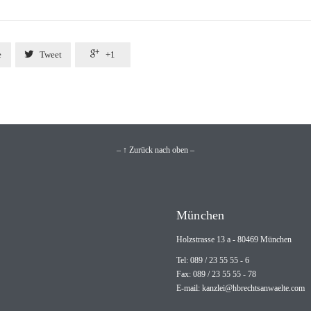


e
Tweet
+1
– ↑ Zurück nach oben –
München
Holzstrasse 13 a - 80469 München
Tel: 089 / 23 55 55 - 6
Fax: 089 / 23 55 55 - 78
E-mail:
kanzlei@hbrechtsanwaelte.com