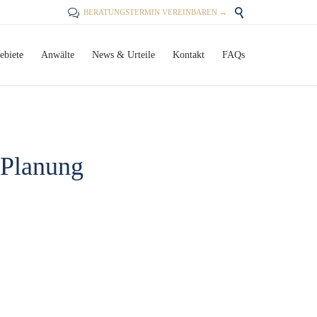


BERATUNGSTERMIN VEREINBAREN →
Skip
ebiete
Anwälte
News & Urteile
Kontakt
FAQs
to
content
 Planung