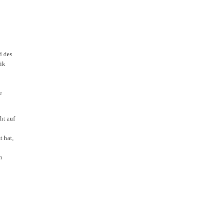
d des
ik
e
ht auf
t hat,
n