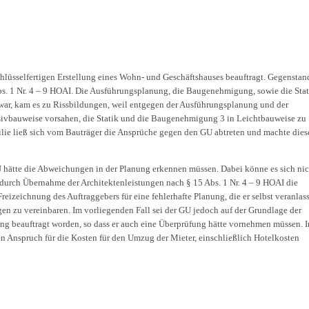
hlüsselfertigen Erstellung eines Wohn- und Geschäftshauses beauftragt. Gegenstan
s. 1 Nr. 4 – 9 HOAI. Die Ausführungsplanung, die Baugenehmigung, sowie die Stat
war, kam es zu Rissbildungen, weil entgegen der Ausführungsplanung und der
ivbauweise vorsahen, die Statik und die Baugenehmigung 3 in Leichtbauweise zu
lie ließ sich vom Bauträger die Ansprüche gegen den GU abtreten und machte dies
hätte die Abweichungen in der Planung erkennen müssen. Dabei könne es sich nic
r durch Übernahme der Architektenleistungen nach § 15 Abs. 1 Nr. 4 – 9 HOAI die
reizeichnung des Auftraggebers für eine fehlerhafte Planung, die er selbst veranlass
 zu vereinbaren. Im vorliegenden Fall sei der GU jedoch auf der Grundlage der
g beauftragt worden, so dass er auch eine Überprüfung hätte vornehmen müssen. I
Anspruch für die Kosten für den Umzug der Mieter, einschließlich Hotelkosten