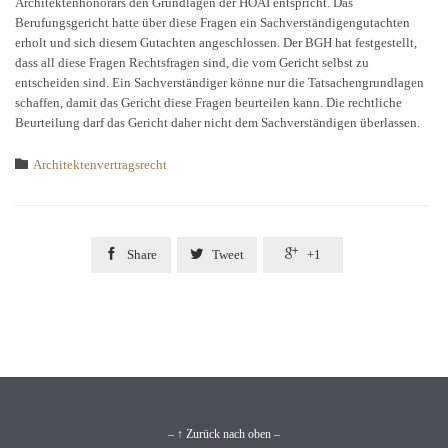
Architektenhonorars den Grundlagen der HOAI entspricht. Das
Berufungsgericht hatte über diese Fragen ein Sachverständigengutachten
erholt und sich diesem Gutachten angeschlossen. Der BGH hat festgestellt,
dass all diese Fragen Rechtsfragen sind, die vom Gericht selbst zu
entscheiden sind. Ein Sachverständiger könne nur die Tatsachengrundlagen
schaffen, damit das Gericht diese Fragen beurteilen kann. Die rechtliche
Beurteilung darf das Gericht daher nicht dem Sachverständigen überlassen.
Category

Architektenvertragsrecht



Share
Tweet
+1
– ↑ Zurück nach oben –