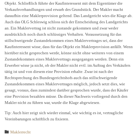
Objekt. Schließlich führte der Kaufinteressent mit dem Eigentümer die
Verkaufsverhandlungen und erwarb des Grundstück. Der Makler macht
daraufhin eine Maklerprovision geltend. Das Landgericht wies die Klage ab.
Auch das OLG Schleswig schloss sich der Entscheidung des Landgerichts
an. Ein Maklervertrag ist nicht zustande gekommen und zwar weder
ausdrücklich noch durch schlüssiges Verhalten. Voraussetzung für das
stillschweigende Zustandekommen eines Maklervertrages sei, dass der
Kaufinteressent wisse, dass für das Objekt ein Maklerprovision anfällt. Wenn
hierüber nicht gesprochen werde, könne nicht ohne weiteres von einem
Zustandekommen eines Maklervertrags ausgegangen werden. Denn ein
Erwerber wisse ja nicht, ob der Makler nicht evtl. im Auftrag des Verkäufers
tätig ist und von diesem eine Provision erhalte. Zwar ist nach der
Rechtsprechung des Bundesgerichtshofs auch das stillschweigende
Zustandekommen eines Maklervertrages möglich, jedoch setzt dies, wie
gesagt, voraus, dass zumindest darüber gesprochen wurde, dass der Käufer
eine Provision bezahlen müsse. Da dieser Nachweis vorliegend durch den
Makler nicht zu führen war, wurde die Klage abgewiesen.
Tip: Auch hier zeigt sich wieder einmal, wie wichtig es ist, vertragliche
Vereinbarungen schriftlich zu fixieren.
Category

Maklerrecht