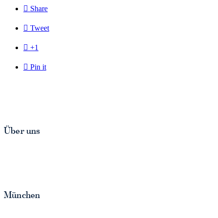

Share

Tweet

+1

Pin it
– ↑ Zurück nach oben –
Über uns
Die Kanzlei HEINICKE BURGHARDT Rechtsanwälte ist aus der
Kanzlei Heinicke & Kollegen entstanden, einer seit 1985 im
Zentrum Münchens bestehenden Rechtsanwaltskanzlei mit
Schwerpunkt im Bau- und Architektenrecht.
München
Holzstrasse 13 a - 80469 München