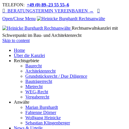
TELEFON:
+49 (0) 89–23 55 55–6

BERATUNGSTERMIN VEREINBAREN →

Open/Close Menu
Rechtsanwaltskanzlei mit
Schwerpunkt im Bau- und Architektenrecht
Skip to content
Home
Über die Kanzlei
Rechtsgebiete
Baurecht
Architektenrecht
Grundstücksrecht / Due Diligence
Bauträgerrecht
Mietrecht
WEG-Recht
Vergaberecht
Anwälte
Marian Burghardt
Fabienne Dörner
Wolfgang Heinicke
Sebastian Klingenberger
News & Urteile