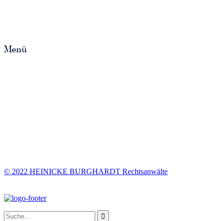
Tel: 089 / 23 55 55 - 6
Fax: 089 / 23 55 55 - 78
E-mail:
kanzlei@hbrechtsanwaelte.com
Menü
Newsletter
VPI Basisjahr 2010
Zinsen/Basiszins
Impressum
Datenschutzerklärung
© 2022 HEINICKE BURGHARDT Rechtsanwälte
