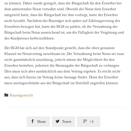
zu können. Dabei wurde geregelt, dass die Bürgschaft für den Erwerber bei
dem amtierenden Notar verwahrt wird. Obwohl der Notar dem Erwerber
mitgeteilt hatte, dass die Bürgschaft bei ihm vorliegt, hatte der Erwerber
nicht bezahlt. Nachdem der Bauträger sich später auf Zahlungsverzug des
Erwerbers bezogen hat, hatte der BGH zu prüfen, ob die Verwahrung der
Bürgschaft beim Notar ausreichend ist, um die Fälligkeit der Vergütung und
des Kaufpreises herbeizuführen.
Der BGH hat sich auf den Standpunkt gestellt, dass die oben genannte
Klausel im Notarvertrag unwirksam ist. Die Verwahrung beim Notar sei zwar
nicht grundsätzlich unzulässig, jedoch müsse die Möglichkeit für den
Erwerber bestehen, jederzeit die Herausgabe der Bürgschaft zu verlangen.
Dies muss sich aber ausdrücklich aus dem Vertrag ergeben. Es reicht nicht
aus, dass sich hierzu im Vertrag keine Aussage findet. Denn der Erwerber
muss uneingeschränkt aus der Bürgschaft im Streitfall zugreifen können.
Category

Bauträgerrecht



Share
Tweet
+1