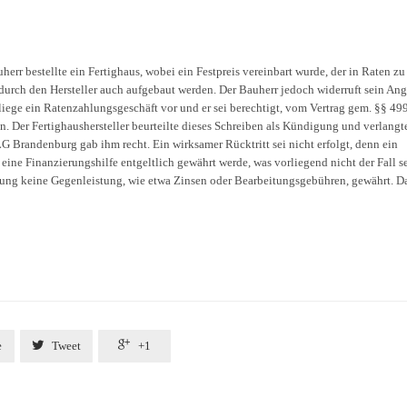
r bestellte ein Fertighaus, wobei ein Festpreis vereinbart wurde, der in Raten zu
n durch den Hersteller auch aufgebaut werden. Der Bauherr jedoch widerruft sein An
s liege ein Ratenzahlungsgeschäft vor und er sei berechtigt, vom Vertrag gem. §§ 49
. Der Fertighaushersteller beurteilte dieses Schreiben als Kündigung und verlangt
 Brandenburg gab ihm recht. Ein wirksamer Rücktritt sei nicht erfolgt, denn ein
eine Finanzierungshilfe entgeltlich gewährt werde, was vorliegend nicht der Fall se
lung keine Gegenleistung, wie etwa Zinsen oder Bearbeitungsgebühren, gewährt. D


e
Tweet
+1