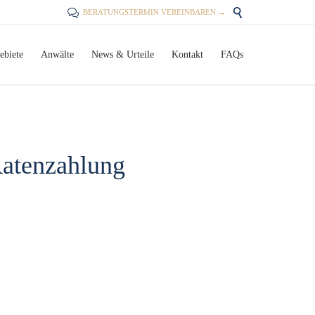


BERATUNGSTERMIN VEREINBAREN →
Skip
ebiete
Anwälte
News & Urteile
Kontakt
FAQs
to
content
Ratenzahlung