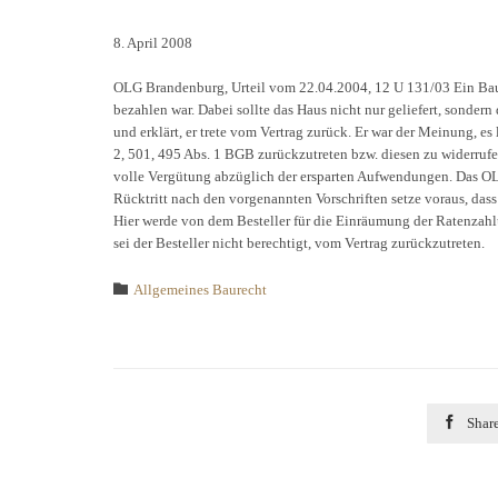
8. April 2008
OLG Brandenburg, Urteil vom 22.04.2004, 12 U 131/03 Ein Bauher
bezahlen war. Dabei sollte das Haus nicht nur geliefert, sonder
und erklärt, er trete vom Vertrag zurück. Er war der Meinung, e
2, 501, 495 Abs. 1 BGB zurückzutreten bzw. diesen zu widerrufen
volle Vergütung abzüglich der ersparten Aufwendungen. Das OLG
Rücktritt nach den vorgenannten Vorschriften setze voraus, dass 
Hier werde von dem Besteller für die Einräumung der Ratenzah
sei der Besteller nicht berechtigt, vom Vertrag zurückzutreten.
Category

Allgemeines Baurecht

Shar