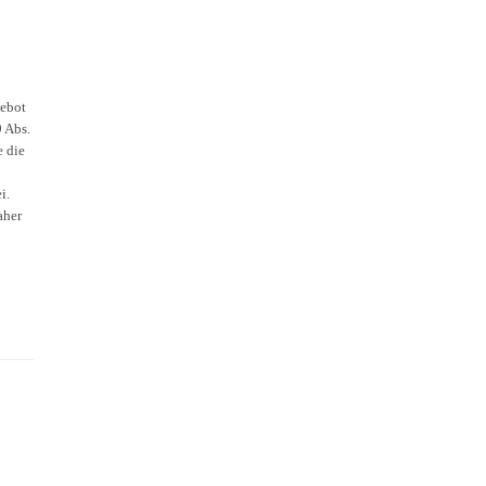
gebot
9 Abs.
e die
i.
aher