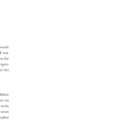
 wurde
ß war.
ss die
igen-
el der
führte
ber im
 nicht
h wenn
rjährt