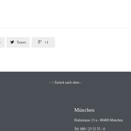


e
Tweet
+1
– ↑ Zurück nach oben –
München
Holzstrasse 13 a - 80469 München
Tel: 089 / 23 55 55 - 6