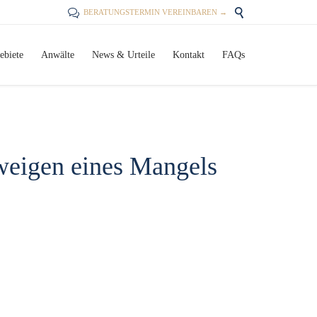


BERATUNGSTERMIN VEREINBAREN →
Skip
ebiete
Anwälte
News & Urteile
Kontakt
FAQs
to
content
hweigen eines Mangels