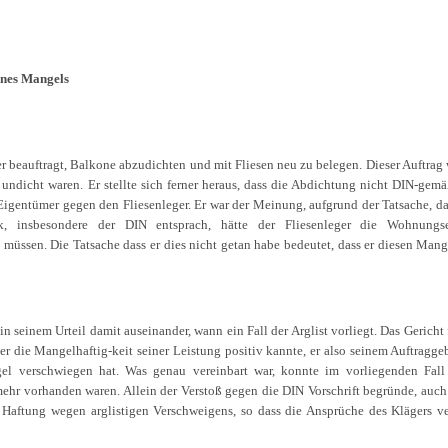
ines Mangels
 beauftragt, Balkone abzudichten und mit Fliesen neu zu belegen. Dieser Auftrag
 undicht waren. Er stellte sich ferner heraus, dass die Abdichtung nicht DIN-gemä
 Eigentümer gegen den Fliesenleger. Er war der Meinung, aufgrund der Tatsache, da
, insbesondere der DIN entsprach, hätte der Fliesenleger die Wohnungse
üssen. Die Tatsache dass er dies nicht getan habe bedeutet, dass er diesen Mang
in seinem Urteil damit auseinander, wann ein Fall der Arglist vorliegt. Das Gericht 
mer die Mangelhaftig-keit seiner Leistung positiv kannte, er also seinem Auftragge
el verschwiegen hat. Was genau vereinbart war, konnte im vorliegenden Fall
 mehr vorhanden waren. Allein der Verstoß gegen die DIN Vorschrift begründe, auc
 Haftung wegen arglistigen Verschweigens, so dass die Ansprüche des Klägers ve