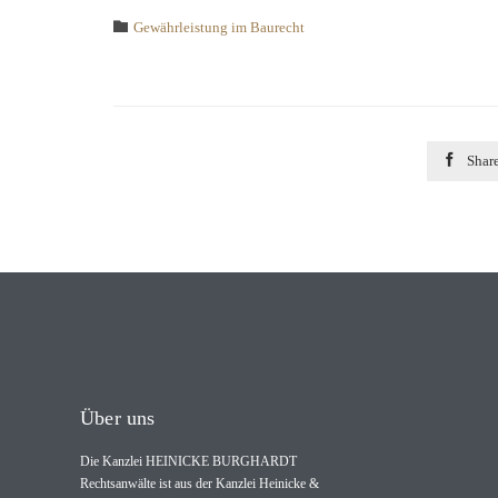
Category

Gewährleistung im Baurecht

Shar
Über uns
Die Kanzlei HEINICKE BURGHARDT
Rechtsanwälte ist aus der Kanzlei Heinicke &