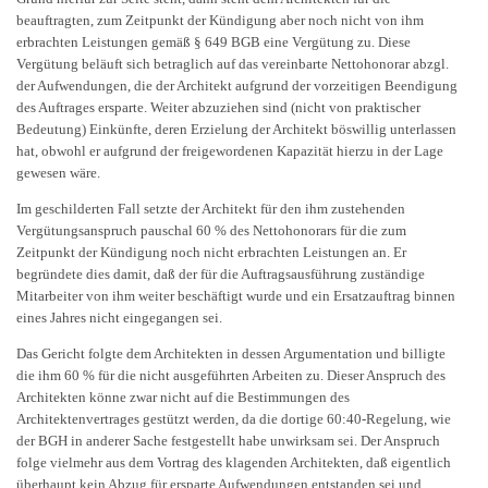
beauftragten, zum Zeitpunkt der Kündigung aber noch nicht von ihm
erbrachten Leistungen gemäß § 649 BGB eine Vergütung zu. Diese
Vergütung beläuft sich betraglich auf das vereinbarte Nettohonorar abzgl.
der Aufwendungen, die der Architekt aufgrund der vorzeitigen Beendigung
des Auftrages ersparte. Weiter abzuziehen sind (nicht von praktischer
Bedeutung) Einkünfte, deren Erzielung der Architekt böswillig unterlassen
hat, obwohl er aufgrund der freigewordenen Kapazität hierzu in der Lage
gewesen wäre.
Im geschilderten Fall setzte der Architekt für den ihm zustehenden
Vergütungsanspruch pauschal 60 % des Nettohonorars für die zum
Zeitpunkt der Kündigung noch nicht erbrachten Leistungen an. Er
begründete dies damit, daß der für die Auftragsausführung zuständige
Mitarbeiter von ihm weiter beschäftigt wurde und ein Ersatzauftrag binnen
eines Jahres nicht eingegangen sei.
Das Gericht folgte dem Architekten in dessen Argumentation und billigte
die ihm 60 % für die nicht ausgeführten Arbeiten zu. Dieser Anspruch des
Architekten könne zwar nicht auf die Bestimmungen des
Architektenvertrages gestützt werden, da die dortige 60:40-Regelung, wie
der BGH in anderer Sache festgestellt habe unwirksam sei. Der Anspruch
folge vielmehr aus dem Vortrag des klagenden Architekten, daß eigentlich
überhaupt kein Abzug für ersparte Aufwendungen entstanden sei und