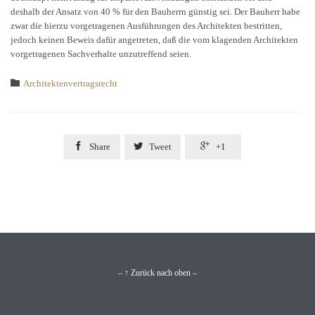
deshalb der Ansatz von 40 % für den Bauherrn günstig sei. Der Bauherr habe
zwar die hierzu vorgetragenen Ausführungen des Architekten bestritten,
jedoch keinen Beweis dafür angetreten, daß die vom klagenden Architekten
vorgetragenen Sachverhalte unzutreffend seien.
Category

Architektenvertragsrecht



Share
Tweet
+1
– ↑ Zurück nach oben –