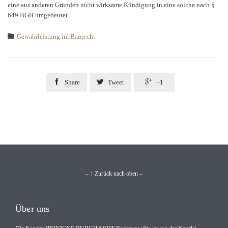
eine aus anderen Gründen nicht wirksame Kündigung in eine solche nach §
649 BGB umgedeutet.
Category

Gewährleistung im Baurecht



Share
Tweet
+1
– ↑ Zurück nach oben –
Über uns