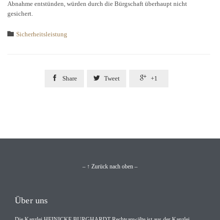
Abnahme entstünden, würden durch die Bürgschaft überhaupt nicht
gesichert.
Category

Sicherheitsleistung



Share
Tweet
+1
– ↑ Zurück nach oben –
Über uns
Die Kanzlei HEINICKE BURGHARDT Rechtsanwälte ist aus der Kanzlei