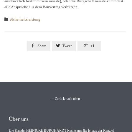
ausdrücklich bestimmt sein müsste), oder die Bürgschaft müsste zumindest
alle Ansprüche aus dem Bauvertrag verbürgen.
Category

Sicherheitsleistung



Share
Tweet
+1
– ↑ Zurück nach oben –
Über uns
Die Kanzlei HEINICKE BURGHARDT Rechtsanwälte ist aus der Kanzlei