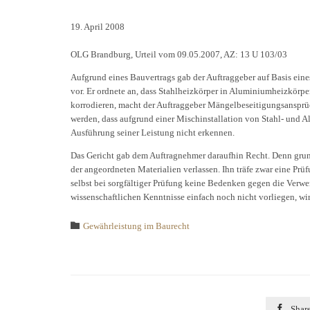
19. April 2008
OLG Brandburg, Urteil vom 09.05.2007, AZ: 13 U 103/03
Aufgrund eines Bauvertrags gab der Auftraggeber auf Basis ein
vor. Er ordnete an, dass Stahlheizkörper in Aluminiumheizkörp
korrodieren, macht der Auftraggeber Mängelbeseitigungsansprüch
werden, dass aufgrund einer Mischinstallation von Stahl- und 
Ausführung seiner Leistung nicht erkennen.
Das Gericht gab dem Auftragnehmer daraufhin Recht. Denn grund
der angeordneten Materialien verlassen. Ihn träfe zwar eine Prü
selbst bei sorgfältiger Prüfung keine Bedenken gegen die Verw
wissenschaftlichen Kenntnisse einfach noch nicht vorliegen, wi
Category

Gewährleistung im Baurecht

Shar