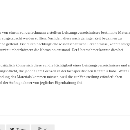
es von einem Sonderfachmann erstellten Leistungsverzeichnisses bestimmte Materia
er ausgetauscht werden sollten. Nachdem diese nach geringer Zeit begannen zu
e geltend. Erst durch nachträgliche wissenschaftliche Erkenntnisse, konnte festge
Aluminiumheizkörpern die Korrosion entstand. Der Unternehmer konnte dies bei
sätzlich könne sich diese auf die Richtigkeit eines Leistungsverzeichnisses und 
fungspflicht, die jedoch ihre Grenzen in der fachspezifischen Kenntnis habe. Wenn 
endung des Materials kommen müssen, weil die zur Verurteilung erforderlichen
rd der Auftragnehmer von jeglicher Eigenhaftung frei.


e
Tweet
+1