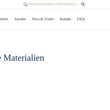


BERATUNGSTERMIN VEREINBAREN →
Skip
ebiete
Anwälte
News & Urteile
Kontakt
FAQs
to
content
 Materialien