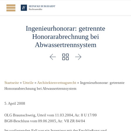
Ingenieurhonorar: getrennte
Honorarabrechnung bei
Abwassertrennsystem



Startseite
»
Urteile
»
Architektenvertragsrecht
»
Ingenieurhonorar: getrennte
Honorarabrechnung bei Abwassertrennsystem
5. April 2008
OLG Braunschweig, Urteil vom 11.03.2004, Az: 8 U 17/99
BGH-Beschluss vom 09.06.2005, Az: VII ZR 84/04
Im vorliegenden Fall war ein Ingenieur mit der Erschließung und