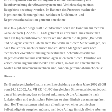
Bauüberwachung der Abwassersysteme und Verkehrsanlagen eines
Baugebiets beauftragt worden. Im Rahmen des Prozesses machte der
Ingenieur ein Honorar geltend, welches er für Schmutz- und
Regenwasserkanalisation getrennt berechnete.
Das OLG gab der Klage statt. Grundsätzlich seien die Honorare für mehrere
Gebäude nach § 22 Abs. 1 HOAI getrennt zu errechnen. Dies müsse man
auch auf Ingenieurbauwerke erstrecken und durch die Begriffe „Bauwerk
und Anlagen“ ersetzen. Ob mehrere Bauwerke in diesem Sinne vorlägen, sei
nach Baustoffen, nach technisch konstruktiven Maßgaben oder nach
technischer Zweckbestimmung zu bestimmen. Schmutzwasserkanal,
Regenwasserkanal und Verkehrsanlagen seien nach dieser Definition als
verschiedene Ingenieurbauwerke anzusehen, so dass die anrechenbaren
Kosten nicht zusammenzurechnen sind, sondern getrennt abzurechnen ist.
Hinweis:
Der Bundesgerichtshof hat in einer Entscheidung aus dem Jahre 2002 (BGH
vom 24.01.2002, Az: VII ZR 461/00) im gleichen Sinne entschieden, jedoch
darauf hingewiesen, dass es darauf ankomme, ob die Anlagenteile nach
funktionellen und technischen Kriterien zu einer Einheit zusammengefasst
sind. Bei Trennsystemen wird man allerdings von einer technischen
Selbständigkeit ausgehen müssen, weil jede Anlage für sich alleine arbeiten