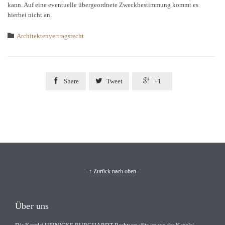
kann. Auf eine eventuelle übergeordnete Zweckbestimmung kommt es
hierbei nicht an.
Category

Architektenvertragsrecht



Share
Tweet
+1
– ↑ Zurück nach oben –
Über uns