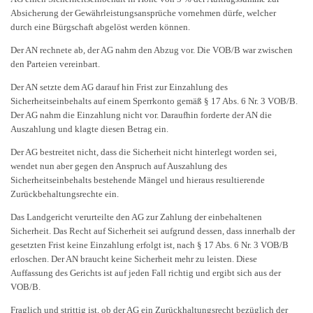
Absicherung der Gewährleistungsansprüche vornehmen dürfe, welcher
durch eine Bürgschaft abgelöst werden können.
Der AN rechnete ab, der AG nahm den Abzug vor. Die VOB/B war zwischen
den Parteien vereinbart.
Der AN setzte dem AG darauf hin Frist zur Einzahlung des
Sicherheitseinbehalts auf einem Sperrkonto gemäß § 17 Abs. 6 Nr. 3 VOB/B.
Der AG nahm die Einzahlung nicht vor. Daraufhin forderte der AN die
Auszahlung und klagte diesen Betrag ein.
Der AG bestreitet nicht, dass die Sicherheit nicht hinterlegt worden sei,
wendet nun aber gegen den Anspruch auf Auszahlung des
Sicherheitseinbehalts bestehende Mängel und hieraus resultierende
Zurückbehaltungsrechte ein.
Das Landgericht verurteilte den AG zur Zahlung der einbehaltenen
Sicherheit. Das Recht auf Sicherheit sei aufgrund dessen, dass innerhalb der
gesetzten Frist keine Einzahlung erfolgt ist, nach § 17 Abs. 6 Nr. 3 VOB/B
erloschen. Der AN braucht keine Sicherheit mehr zu leisten. Diese
Auffassung des Gerichts ist auf jeden Fall richtig und ergibt sich aus der
VOB/B.
Fraglich und strittig ist, ob der AG ein Zurückhaltungsrecht bezüglich der