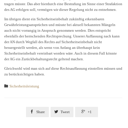
tragen müsste. Das aber hierdurch eine Bestrafung im Sinne einer Strafaktion
des AG erfolgen soll, vermögen wir dieser Regelung nicht zu entnehmen.
Im übrigen dient ein Sicherheitseinbehalt zukünftig erkennbaren
Gewährleistungsansprüchen und müsste bei aktuell bekannten Mängeln
auch nicht vorrangig in Anspruch genommen werden. Dies entspricht
ebenfalls der herrschenden Rechtsprechung. Unserer Auffassung nach kann
der AN durch Wegfall des Rechts auf Sicherheitseinbehalt nicht
bessergestellt werden, als wenn von Anfang an überhaupt kein
Sicherheitseinbehalt vereinbart worden wäre. Auch in diesem Fall könnte
der AG ein Zurückbehaltungsrecht geltend machen.
Gleichwohl wird man sich auf diese Rechtsauffassung einstellen müssen und
zu berücksichtigen haben.
Category

Sicherheitsleistung



Share
Tweet
+1