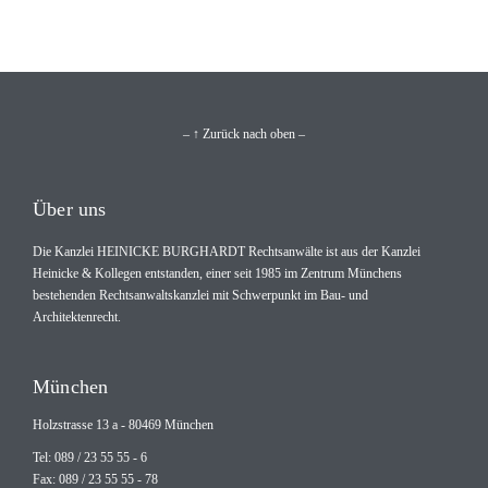
– ↑ Zurück nach oben –
Über uns
Die Kanzlei HEINICKE BURGHARDT Rechtsanwälte ist aus der Kanzlei
Heinicke & Kollegen entstanden, einer seit 1985 im Zentrum Münchens
bestehenden Rechtsanwaltskanzlei mit Schwerpunkt im Bau- und
Architektenrecht.
München
Holzstrasse 13 a - 80469 München
Tel: 089 / 23 55 55 - 6
Fax: 089 / 23 55 55 - 78