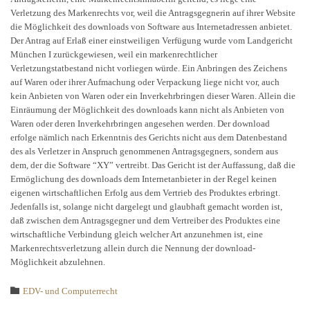
Verletzung des Markenrechts vor, weil die Antragsgegnerin auf ihrer Website
die Möglichkeit des downloads von Software aus Internetadressen anbietet.
Der Antrag auf Erlaß einer einstweiligen Verfügung wurde vom Landgericht
München I zurückgewiesen, weil ein markenrechtlicher
Verletzungstatbestand nicht vorliegen würde. Ein Anbringen des Zeichens
auf Waren oder ihrer Aufmachung oder Verpackung liege nicht vor, auch
kein Anbieten von Waren oder ein Inverkehrbringen dieser Waren. Allein die
Einräumung der Möglichkeit des downloads kann nicht als Anbieten von
Waren oder deren Inverkehrbringen angesehen werden. Der download
erfolge nämlich nach Erkenntnis des Gerichts nicht aus dem Datenbestand
des als Verletzer in Anspruch genommenen Antragsgegners, sondern aus
dem, der die Software “XY” vertreibt. Das Gericht ist der Auffassung, daß die
Ermöglichung des downloads dem Internetanbieter in der Regel keinen
eigenen wirtschaftlichen Erfolg aus dem Vertrieb des Produktes erbringt.
Jedenfalls ist, solange nicht dargelegt und glaubhaft gemacht worden ist,
daß zwischen dem Antragsgegner und dem Vertreiber des Produktes eine
wirtschaftliche Verbindung gleich welcher Art anzunehmen ist, eine
Markenrechtsverletzung allein durch die Nennung der download-
Möglichkeit abzulehnen.
Category

EDV- und Computerrecht