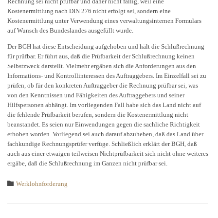
Rechnung sei nicht prüfbar und daher nicht fällig, weil eine
Kostenermittlung nach DIN 276 nicht erfolgt sei, sondern eine
Kostenermittlung unter Verwendung eines verwaltungsinternen Formulars
auf Wunsch des Bundeslandes ausgefüllt wurde.
Der BGH hat diese Entscheidung aufgehoben und hält die Schlußrechnung
für prüfbar. Er führt aus, daß die Prüfbarkeit der Schlußrechnung keinen
Selbstzweck darstellt. Vielmehr ergäben sich die Anforderungen aus den
Informations- und Kontrollinteressen des Auftraggebers. Im Einzelfall sei zu
prüfen, ob für den konkreten Auftraggeber die Rechnung prüfbar sei, was
von den Kenntnissen und Fähigkeiten des Auftraggebers und seiner
Hilfspersonen abhängt. Im vorliegenden Fall habe sich das Land nicht auf
die fehlende Prüfbarkeit berufen, sondern die Kostenermittlung nicht
beanstandet. Es seien nur Einwendungen gegen die sachliche Richtigkeit
erhoben worden. Vorliegend sei auch darauf abzuheben, daß das Land über
fachkundige Rechnungsprüfer verfüge. Schließlich erklärt der BGH, daß
auch aus einer etwaigen teilweisen Nichtprüfbarkeit sich nicht ohne weiteres
ergäbe, daß die Schlußrechnung im Ganzen nicht prüfbar sei.
Category

Werklohnforderung