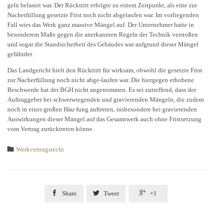
geln belastet war. Der Rücktritt erfolgte zu einem Zeitpunkt, als eine zur
Nacherfüllung gesetzte Frist noch nicht abgelaufen war. Im vorliegenden
Fall wies das Werk ganz massive Mängel auf. Der Unternehmer hatte in
besonderem Maße gegen die anerkannten Regeln der Technik verstoßen
und sogar die Standsicherheit des Gebäudes war aufgrund dieser Mängel
gefährdet.
Das Landgericht hielt den Rücktritt für wirksam, obwohl die gesetzte Frist
zur Nacherfüllung noch nicht abge-laufen war. Die hiergegen erhobene
Beschwerde hat der BGH nicht angenommen. Es sei zutreffend, dass der
Auftraggeber bei schwerwiegenden und gravierenden Mängeln, die zudem
noch in einer großen Häu-fung auftreten, insbesondere bei gravierenden
Auswirkungen dieser Mängel auf das Gesamtwerk auch ohne Fristsetzung
vom Vertrag zurücktreten könne.
Category

Werkvertragsrecht



Share
Tweet
+1