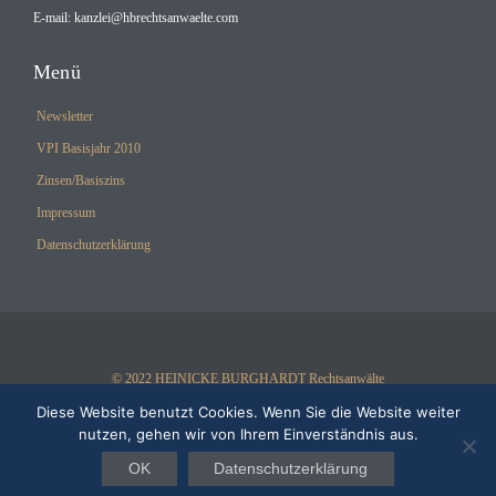
E-mail:
kanzlei@hbrechtsanwaelte.com
Menü
Newsletter
VPI Basisjahr 2010
Zinsen/Basiszins
Impressum
Datenschutzerklärung
© 2022 HEINICKE BURGHARDT Rechtsanwälte
Diese Website benutzt Cookies. Wenn Sie die Website weiter
nutzen, gehen wir von Ihrem Einverständnis aus.
OK
Datenschutzerklärung