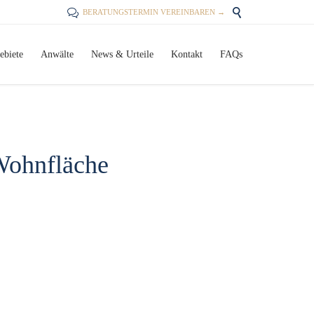


BERATUNGSTERMIN VEREINBAREN →
Skip
ebiete
Anwälte
News & Urteile
Kontakt
FAQs
to
content
 Wohnfläche