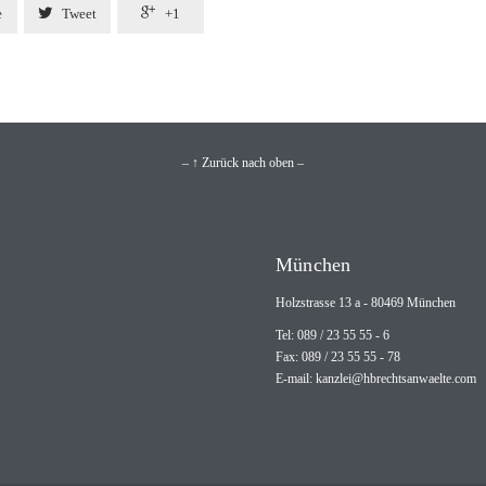


e
Tweet
+1
– ↑ Zurück nach oben –
München
Holzstrasse 13 a - 80469 München
Tel: 089 / 23 55 55 - 6
Fax: 089 / 23 55 55 - 78
E-mail:
kanzlei@hbrechtsanwaelte.com