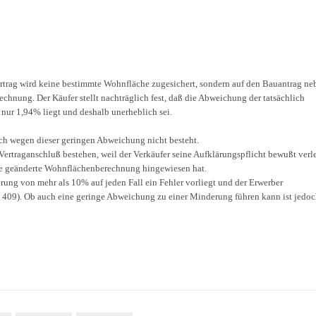
trag wird keine bestimmte Wohnfläche zugesichert, sondern auf den Bauantrag ne
nung. Der Käufer stellt nachträglich fest, daß die Abweichung der tatsächlich
nur 1,94% liegt und deshalb unerheblich sei.
ch wegen dieser geringen Abweichung nicht besteht.
ertraganschluß bestehen, weil der Verkäufer seine Aufklärungspflicht bewußt verle
die geänderte Wohnflächenberechnung hingewiesen hat.
ung von mehr als 10% auf jeden Fall ein Fehler vorliegt und der Erwerber
409). Ob auch eine geringe Abweichung zu einer Minderung führen kann ist jedo