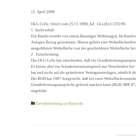
12. April 2008
OLG Celle, Urteil vom 25.11.1998, AZ: 14 a (6) U 235/96
1. Sachverhalt
Ein Käufer erwirbt von einem Bauträger Wohnungen. Im Kaufver
Anlagen Bezug genommen. Hierzu gehört eine Wohnflächenberech
ausgeführten Wohnfläche von der geschuldeten Wohnfläche bei 
2. Entscheidung
Das OLG Celle hat entschieden, daß ein Gewährleistungsanspru
Es könne aber ein Schadensersatzanspruch aus Verschulden bei V
hat und nicht auf die geänderten Vertragsunterlagen, nämlich 
Der BGH hat 1987 festgestellt, daß bei einer Wohnflächenminder
Gewährleistungsansprüche geltend machen kann (BGH, IBR 97, 
ungeklärt.
Category

Gewährleistung im Baurecht