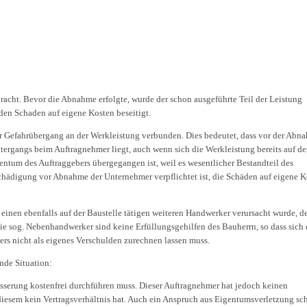
bracht. Bevor die Abnahme erfolgte, wurde der schon ausgeführte Teil der Leistung
den Schaden auf eigene Kosten beseitigt.
der Gefahrübergang an der Werkleistung verbunden. Dies bedeutet, dass vor der Abn
tergangs beim Auftragnehmer liegt, auch wenn sich die Werkleistung bereits auf d
gentum des Auftraggebers übergegangen ist, weil es wesentlicher Bestandteil des
schädigung vor Abnahme der Unternehmer verpflichtet ist, die Schäden auf eigene 
einen ebenfalls auf der Baustelle tätigen weiteren Handwerker verursacht wurde, d
ie sog. Nebenhandwerker sind keine Erfüllungsgehilfen des Bauherrn, so dass sich 
rs nicht als eigenes Verschulden zurechnen lassen muss.
ende Situation:
sserung kostenfrei durchführen muss. Dieser Auftragnehmer hat jedoch keinen
iesem kein Vertragsverhältnis hat. Auch ein Anspruch aus Eigentumsverletzung sc