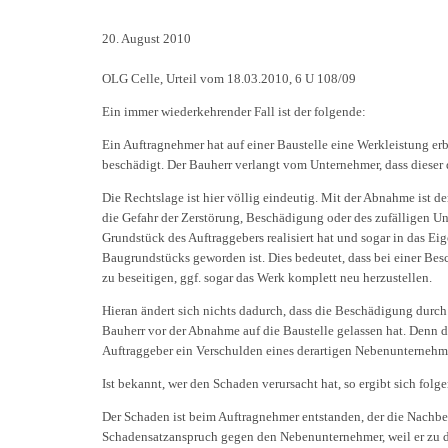
20. August 2010
OLG Celle, Urteil vom 18.03.2010, 6 U 108/09
Ein immer wiederkehrender Fall ist der folgende:
Ein Auftragnehmer hat auf einer Baustelle eine Werkleistung er
beschädigt. Der Bauherr verlangt vom Unternehmer, dass dieser 
Die Rechtslage ist hier völlig eindeutig. Mit der Abnahme ist 
die Gefahr der Zerstörung, Beschädigung oder des zufälligen Un
Grundstück des Auftraggebers realisiert hat und sogar in das Ei
Baugrundstücks geworden ist. Dies bedeutet, dass bei einer Be
zu beseitigen, ggf. sogar das Werk komplett neu herzustellen.
Hieran ändert sich nichts dadurch, dass die Beschädigung durch 
Bauherr vor der Abnahme auf die Baustelle gelassen hat. Denn d
Auftraggeber ein Verschulden eines derartigen Nebenunternehme
Ist bekannt, wer den Schaden verursacht hat, so ergibt sich folg
Der Schaden ist beim Auftragnehmer entstanden, der die Nachbe
Schadensatzanspruch gegen den Nebenunternehmer, weil er zu d