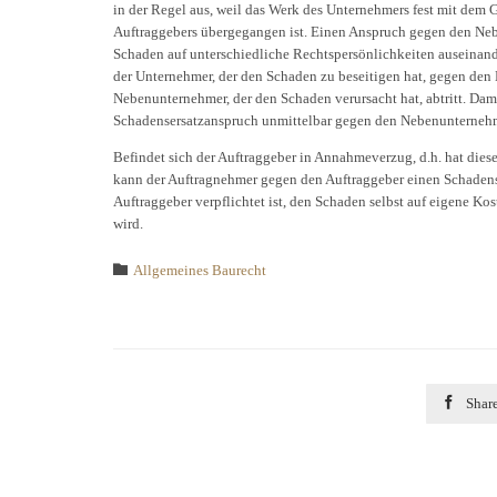
in der Regel aus, weil das Werk des Unternehmers fest mit dem
Auftraggebers übergegangen ist. Einen Anspruch gegen den Nebe
Schaden auf unterschiedliche Rechtspersönlichkeiten auseinanderf
der Unternehmer, der den Schaden zu beseitigen hat, gegen den
Nebenunternehmer, der den Schaden verursacht hat, abtritt. Da
Schadensersatzanspruch unmittelbar gegen den Nebenunterneh
Befindet sich der Auftraggeber in Annahmeverzug, d.h. hat dies
kann der Auftragnehmer gegen den Auftraggeber einen Schadens
Auftraggeber verpflichtet ist, den Schaden selbst auf eigene Kos
wird.
Category

Allgemeines Baurecht

Shar