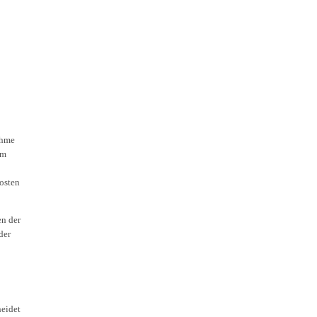
ahme
em
Kosten
en der
der
heidet