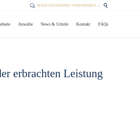


BERATUNGSTERMIN VEREINBAREN →
Skip
ebiete
Anwälte
News & Urteile
Kontakt
FAQs
to
content
er erbrachten Leistung