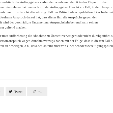
 Grundstück des Auftraggebers verbunden wurde und damit in das Eigentum des
nunternehmer hat demnach nur der Auftraggeber. Dies ist ein Fall, in dem Anspru
allen. Juristisch ist dies ein sog. Fall der Drittschadensliquidation. Dies bedeutet
 Bauherrn Anspruch darauf hat, dass dieser ihm die Ansprüche gegen den
mit wird der geschädigte Unternehmer Anspruchsinhaber und kann seinen
mer geltend machen.
er trotz Aufforderung die Abnahme zu Unrecht verweigert oder nicht durchgeführt, s
ersatzanspruch wegen Annahmeverzugs haben mit der Folge, dass in diesem Fall d
ten zu beseitigen, d.h., dass der Unternehmer von einer Schadensbeseitigungspflicht


e
Tweet
+1