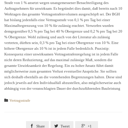
Strafe von 1 % ansetzt wegen unangemessener Benachteiligung des
Auftragnehmers für unwirksam. Es begründet dies damit, daß bereits nach 10
Werktagen das gesamte Vertragsstrafenvolumen ausgeschöpft sei. Der BGH
hat bislang jedenfalls eine Vertragsstrafe von 0,1 % pro Tag bei einer
Maximalbegrenzung von 10 % für zulässig erachtet. Verworfen wurden
demgegenüber 0,5 % pro Tag bei 40 % Obergrenze und 0,2 % pro Tag bei 20
% Obergrenze. Wohl zulässig und auch von der Literatur als zulässig
vertreten, dürften sein, 0,3 % pro Tag bei einer Obergrenze von 10 %. Eine
höhere Obergrenze als 10 % ist in jedem Falle bedenklich. Praxistip:
Konsequenz einer unwirksamen Vertragsstrafenregelung ist in jedem Falle
nicht deren Reduzierung, auf das maximal zulässige Maß, sondern die
gesamte Unwirksamkeit der Regelung. Ein zu hoher Ansatz führt damit
möglicherweise zum gesamten Verlust eventueller Ansprüche. Sie sollten
sich deshalb ebenfalls an die vorstehenden Begrenzungen halten. Diese sind
jedoch jeweils auf den Individualfall abzustellen, also möglicherweise auch
abhängig von der veranschlagten Dauer der durchzuführenden Bauleistung
Category

Vertragsstrafe



Share
Tweet
+1