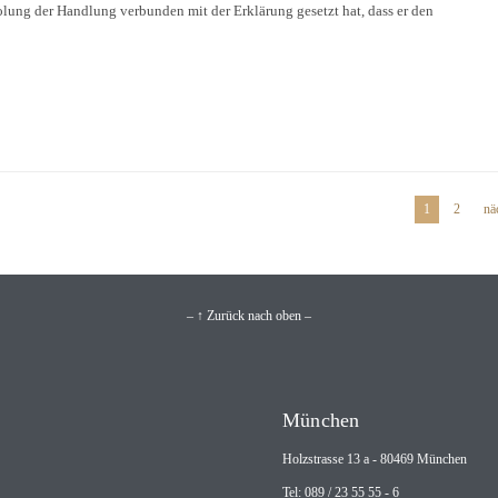
lung der Handlung verbunden mit der Erklärung gesetzt hat, dass er den
1
2
nä
– ↑ Zurück nach oben –
München
Holzstrasse 13 a - 80469 München
Tel: 089 / 23 55 55 - 6