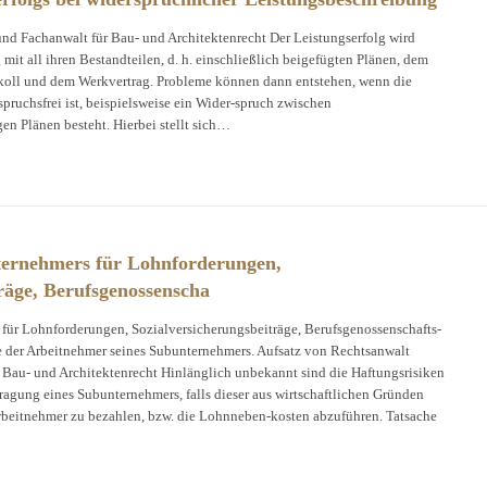
d Fachanwalt für Bau- und Architektenrecht Der Leistungserfolg wird
mit all ihren Bestandteilen, d. h. einschließlich beigefügten Plänen, dem
oll und dem Werkvertrag. Probleme können dann entstehen, wenn die
pruchsfrei ist, beispielsweise ein Wider-spruch zwischen
n Plänen besteht. Hierbei stellt sich…
ternehmers für Lohnforderungen,
räge, Berufsgenossenscha
für Lohnforderungen, Sozialversicherungsbeiträge, Berufsgenossenschafts-
 der Arbeitnehmer seines Subunternehmers. Aufsatz von Rechtsanwalt
Bau- und Architektenrecht Hinlänglich unbekannt sind die Haftungsrisiken
agung eines Subunternehmers, falls dieser aus wirtschaftlichen Gründen
 Arbeitnehmer zu bezahlen, bzw. die Lohnneben-kosten abzuführen. Tatsache