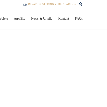


BERATUNGSTERMIN VEREINBAREN →
Skip
ebiete
Anwälte
News & Urteile
Kontakt
FAQs
to
content