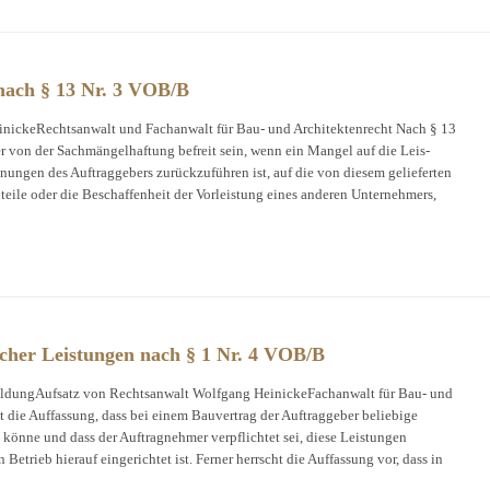
nach § 13 Nr. 3 VOB/B
nickeRechtsanwalt und Fachanwalt für Bau- und Architektenrecht Nach § 13
 von der Sachmängelhaftung befreit sein, wenn ein Mangel auf die Leis-
ungen des Auftraggebers zurückzuführen ist, auf die von diesem gelieferten
teile oder die Beschaffenheit der Vorleistung eines anderen Unternehmers,
icher Leistungen nach § 1 Nr. 4 VOB/B
bildungAufsatz von Rechtsanwalt Wolfgang HeinickeFachanwalt für Bau- und
st die Auffassung, dass bei einem Bauvertrag der Auftraggeber beliebige
 könne und dass der Auftragnehmer verpflichtet sei, diese Leistungen
Betrieb hierauf eingerichtet ist. Ferner herrscht die Auffassung vor, dass in