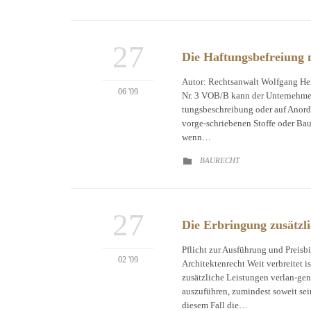
27
Die Haftungsbefreiung 
Autor: Rechtsanwalt Wolfgang Hei
06 '09
Nr. 3 VOB/B kann der Unternehmer
tungsbeschreibung oder auf Anordn
vorge-schriebenen Stoffe oder Bau
wenn…
CATEGORY
BAURECHT

27
Die Erbringung zusätzl
Pflicht zur Ausführung und Preis
02 '09
Architektenrecht Weit verbreitet i
zusätzliche Leistungen verlan-gen
auszuführen, zumindest soweit sein 
diesem Fall die…