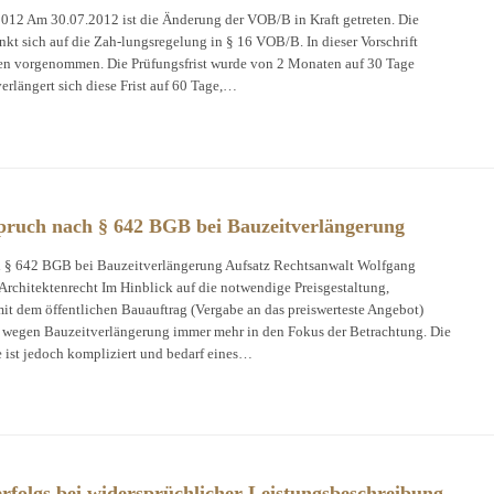
12 Am 30.07.2012 ist die Änderung der VOB/B in Kraft getreten. Die
 sich auf die Zah-lungsregelung in § 16 VOB/B. In dieser Vorschrift
n vorgenommen. Die Prüfungsfrist wurde von 2 Monaten auf 30 Tage
erlängert sich diese Frist auf 60 Tage,…
pruch nach § 642 BGB bei Bauzeitverlängerung
 § 642 BGB bei Bauzeitverlängerung Aufsatz Rechtsanwalt Wolfgang
rchitektenrecht Im Hinblick auf die notwendige Preisgestaltung,
 dem öffentlichen Bauauftrag (Vergabe an das preiswerteste Angebot)
 wegen Bauzeitverlängerung immer mehr in den Fokus der Betrachtung. Die
ist jedoch kompliziert und bedarf eines…
erfolgs bei widersprüchlicher Leistungsbeschreibung