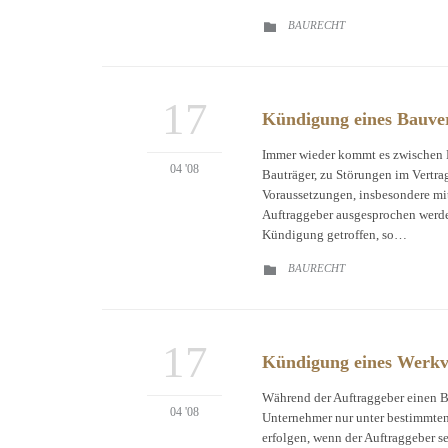
CATEGORY
BAURECHT

17
Kündigung eines Bauver
Immer wieder kommt es zwischen B
04 '08
Bauträger, zu Störungen im Vertrag
Voraussetzungen, insbesondere mi
Auftraggeber ausgesprochen werde
Kündigung getroffen, so…
CATEGORY
BAURECHT

17
Kündigung eines Werkv
Während der Auftraggeber einen B
04 '08
Unternehmer nur unter bestimmte
erfolgen, wenn der Auftraggeber s