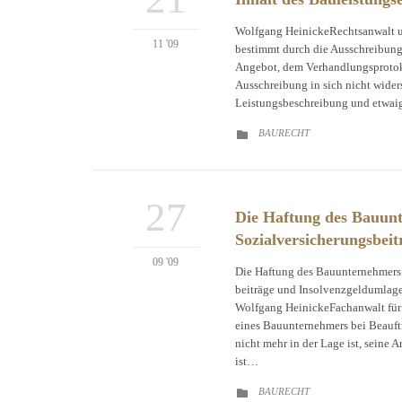
Wolfgang HeinickeRechtsanwalt un
11 '09
bestimmt durch die Ausschreibung 
Angebot, dem Verhandlungsprotok
Ausschreibung in sich nicht widers
Leistungsbeschreibung und etwaige
CATEGORY
BAURECHT

27
Die Haftung des Bauun
Sozialversicherungsbeit
09 '09
Die Haftung des Bauunternehmers 
beiträge und Insolvenzgeldumlage
Wolfgang HeinickeFachanwalt für 
eines Bauunternehmers bei Beauftr
nicht mehr in der Lage ist, seine
ist…
CATEGORY
BAURECHT
