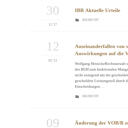
30
IBR Aktuelle Urteile
CATEGORY
BAURECHT

11 '17
12
Auseinanderfallen von v
Auswirkungen auf die V
05 '13
Wolfgang HeinickeRechtsanwalt u
des BGH zum funktionalen Mangelbe
nicht zwingend mit der geschuldete
geschuldete Leistungssoll durch 
Entscheidungen…
CATEGORY
BAURECHT

09
Änderung der VOB/B z