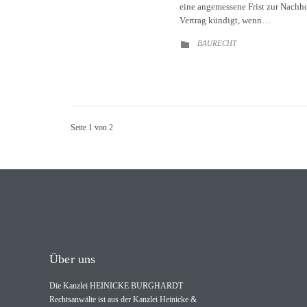
eine angemessene Frist zur Nachho
Vertrag kündigt, wenn…
CATEGORY
BAURECHT

Seite 1 von 2
Über uns
Die Kanzlei HEINICKE BURGHARDT
Rechtsanwälte ist aus der Kanzlei Heinicke &